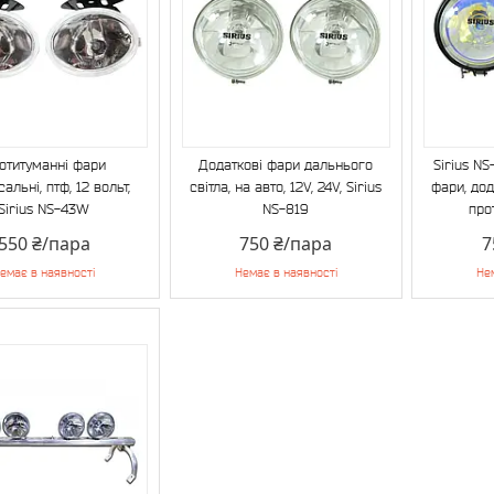
отитуманні фари
Додаткові фари дальнього
Sirius N
сальні, птф, 12 вольт,
світла, на авто, 12V, 24V, Sirius
фари, дод
Sirius NS-43W
NS-819
про
550 ₴/пара
750 ₴/пара
7
емає в наявності
Немає в наявності
Не
1