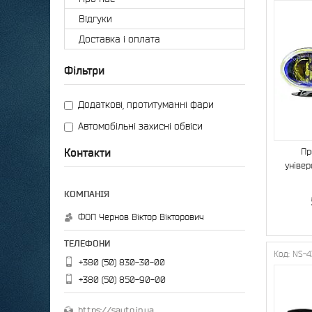
Відгуки
Доставка і оплата
Фільтри
Додаткові, протитуманні фари
Автомобільні захисні обвіси
Контакти
Пр
універ
ФОП Чернов Віктор Вікторович
NS-
+380 (50) 830-30-00
+380 (50) 850-90-00
https://sauto.in.ua