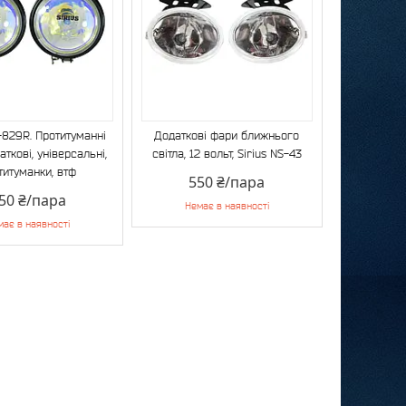
S-829R. Протитуманні
Додаткові фари ближнього
аткові, універсальні,
світла, 12 вольт, Sirius NS-43
титуманки, втф
550 ₴/пара
50 ₴/пара
Немає в наявності
має в наявності