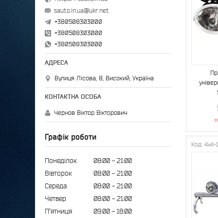
sauto.in.ua@ukr.net
+380508303000
+380508303000
+380508303000
Пр
Вулиця Лісова, 8, Високий, Україна
універ
Чернов Віктор Вікторович
Н
Графік роботи
4x4-
Понеділок
08:00
21:00
Вівторок
08:00
21:00
Середа
08:00
21:00
Четвер
08:00
21:00
Пʼятниця
09:00
18:00