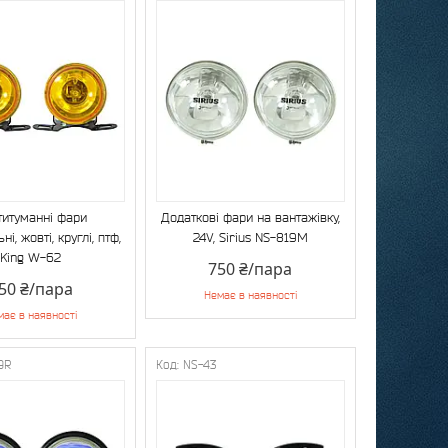
титуманні фари
Додаткові фари на вантажівку,
ні, жовті, круглі, птф,
24V, Sirius NS-819M
King W-62
750 ₴/пара
50 ₴/пара
Немає в наявності
має в наявності
9R
NS-43