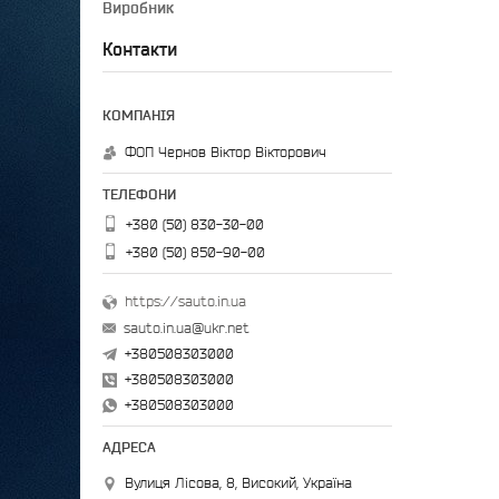
Виробник
GLX
1
Контакти
ФОП Чернов Віктор Вікторович
+380 (50) 830-30-00
+380 (50) 850-90-00
https://sauto.in.ua
sauto.in.ua@ukr.net
+380508303000
+380508303000
+380508303000
Вулиця Лісова, 8, Високий, Україна