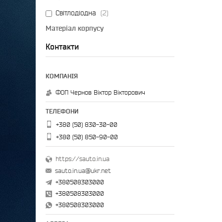
Світлодіодна
2
Матеріал корпусу
Алюмінієвий сплав
2
Контакти
Тип живлення
Акумулятор
2
Виробник
ФОП Чернов Віктор Вікторович
Kioki
2
+380 (50) 830-30-00
+380 (50) 850-90-00
https://sauto.in.ua
sauto.in.ua@ukr.net
+380508303000
+380508303000
+380508303000