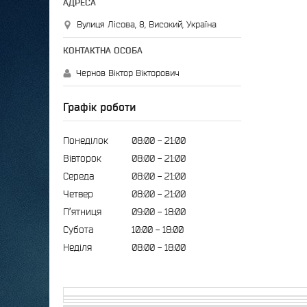
Вулиця Лісова, 8, Високий, Україна
Чернов Віктор Вікторович
Графік роботи
Понеділок
08:00
21:00
Вівторок
08:00
21:00
Середа
08:00
21:00
Четвер
08:00
21:00
Пʼятниця
09:00
18:00
Субота
10:00
18:00
Неділя
08:00
18:00