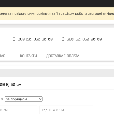
ня та повідомлення, оскільки за її графіком роботи сьогодні вихід
+380 (50) 830-30-00
+380 (50) 850-90-00
НАС
КОНТАКТИ
ДОСТАВКА І ОПЛАТА
500 К, 50 см
80-3M
TL-480-5M