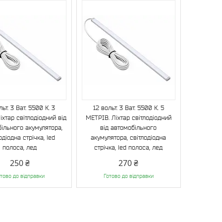
льт. 3 Ват. 5500 К. 3
12 вольт. 3 Ват. 5500 К. 5
хтар світлодіодний від
МЕТРІВ. Ліхтар світлодіодний
ільного акумулятора,
від автомобільного
одіодна стрічка, led
акумулятора, світлодіодна
полоса, лед
стрічка, led полоса, лед
250 ₴
270 ₴
тово до відправки
Готово до відправки