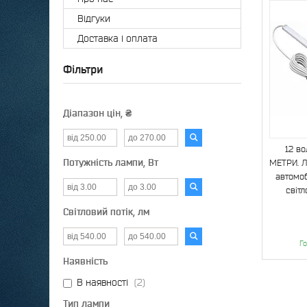
Відгуки
Доставка і оплата
Фільтри
Діапазон цін, ₴
12 во
Потужність лампи, Вт
МЕТРИ. Лі
автомоб
світл
Світловий потік, лм
Го
Наявність
В наявності
2
Тип лампи