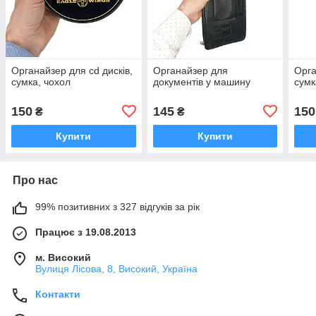
Органайзер для cd дисків,
Органайзер для
Орга
сумка, чохол
документів у машину
сумк
150
145
150
₴
₴
Купити
Купити
Про нас
99% позитивних з 327 відгуків за рік
Працює з 19.08.2013
м. Високий
Вулиця Лісова, 8, Високий, Україна
Контакти