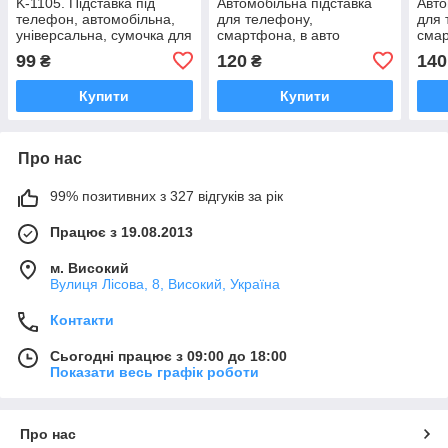
K-1105. Підставка під
Автомобільна підставка
Авто
телефон, автомобільна,
для телефону,
для 
універсальна, сумочка для
смартфона, в авто
смар
дрібниць
99
120
140
₴
₴
Купити
Купити
Про нас
99% позитивних з 327 відгуків за рік
Працює з 19.08.2013
м. Високий
Вулиця Лісова, 8, Високий, Україна
Контакти
Сьогодні працює з 09:00 до 18:00
Показати весь графік роботи
Про нас