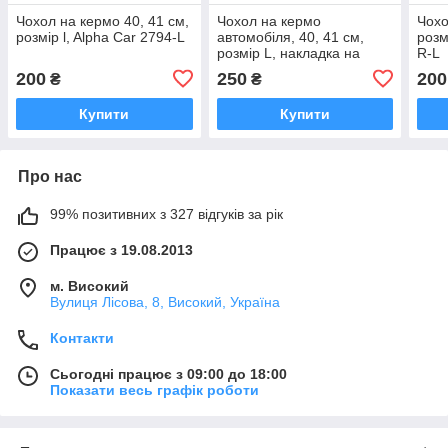
Чохол на кермо 40, 41 см,
Чохол на кермо
Чохо
розмір l, Alpha Car 2794-L
автомобіля, 40, 41 см,
розм
розмір L, накладка на
R-L
руль, Alpha Car 61202-L
200
250
200
₴
₴
Купити
Купити
Про нас
99% позитивних з 327 відгуків за рік
Працює з 19.08.2013
м. Високий
Вулиця Лісова, 8, Високий, Україна
Контакти
Сьогодні працює з 09:00 до 18:00
Показати весь графік роботи