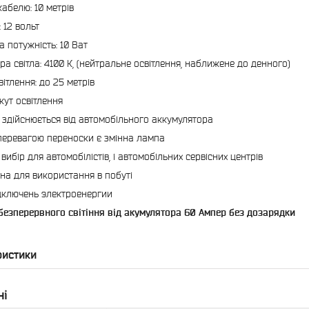
абелю: 10 метрів
 12 вольт
 потужність: 10 Ват
ра світла: 4100 К, (нейтральне освітлення, наближене до денного)
ітлення: до 25 метрів
ут освітлення
здійснюється від автомобільного аккумулятора
еревагою переноски є змінна лампа
вибір для автомобілістів, і автомобільних сервісних центрів
на для використання в побуті
ідключень электроенергии
безперервного світіння від акумулятора 60 Ампер без дозарядки
ристики
ні