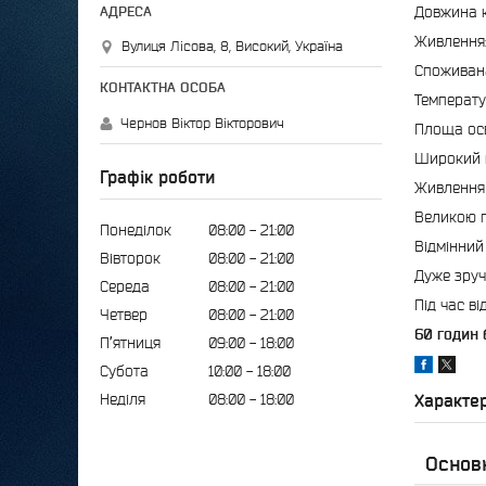
Довжина к
Живлення:
Вулиця Лісова, 8, Високий, Україна
Споживана
Температу
Чернов Віктор Вікторович
Площа осв
Широкий к
Графік роботи
Живлення 
Великою п
Понеділок
08:00
21:00
Відмінний 
Вівторок
08:00
21:00
Дуже зруч
Середа
08:00
21:00
Під час в
Четвер
08:00
21:00
60 годин 
Пʼятниця
09:00
18:00
Субота
10:00
18:00
Неділя
08:00
18:00
Характе
Основ