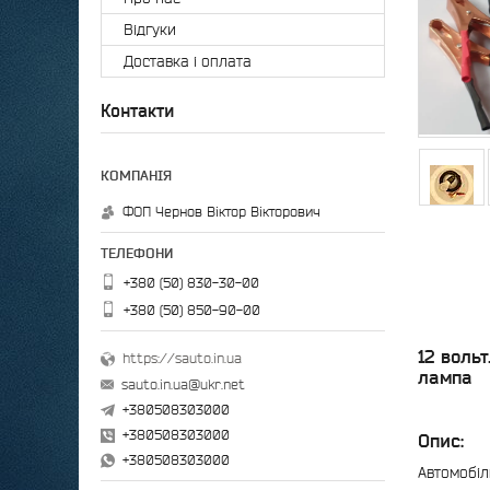
Відгуки
Доставка і оплата
Контакти
ФОП Чернов Віктор Вікторович
+380 (50) 830-30-00
+380 (50) 850-90-00
12 вольт
https://sauto.in.ua
лампа
sauto.in.ua@ukr.net
+380508303000
+380508303000
Опис:
+380508303000
Автомобіл