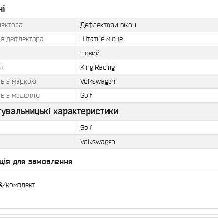
ні
лектора
Дефлектори вікон
ня дефлектора
Штатне місце
Новий
к
King Racing
ть з маркою
Volkswagen
ть з моделлю
Golf
тувальницькі характеристики
Golf
Volkswagen
ція для замовлення
₴/комплект