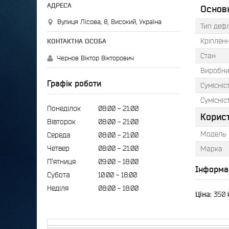
Основ
Вулиця Лісова, 8, Високий, Україна
Тип деф
Кріплен
Стан
Чернов Віктор Вікторович
Виробни
Графік роботи
Сумісніс
Сумісніс
Понеділок
08:00
21:00
Корис
Вівторок
08:00
21:00
Модель
Середа
08:00
21:00
Четвер
08:00
21:00
Марка
Пʼятниця
09:00
18:00
Інформа
Субота
10:00
18:00
Неділя
08:00
18:00
Ціна:
350 