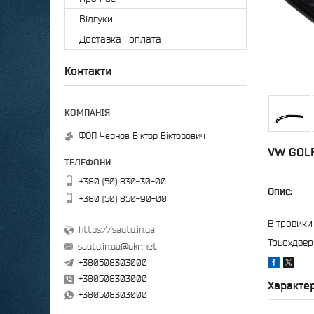
Відгуки
Доставка і оплата
Контакти
ФОП Чернов Віктор Вікторович
VW GOLF 
+380 (50) 830-30-00
Опис:
+380 (50) 850-90-00
Вітровики
https://sauto.in.ua
Трьохдвер
sauto.in.ua@ukr.net
+380508303000
+380508303000
Характе
+380508303000