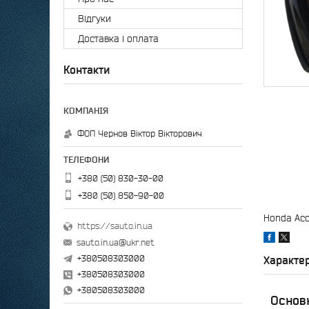
Відгуки
Доставка і оплата
Контакти
ФОП Чернов Віктор Вікторович
+380 (50) 830-30-00
+380 (50) 850-90-00
Honda Acco
https://sauto.in.ua
sauto.in.ua@ukr.net
+380508303000
Характе
+380508303000
+380508303000
Основ