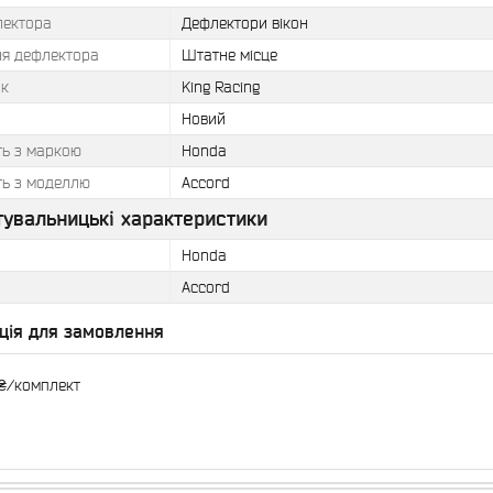
лектора
Дефлектори вікон
ня дефлектора
Штатне місце
к
King Racing
Новий
ть з маркою
Honda
ть з моделлю
Accord
тувальницькі характеристики
Honda
Accord
ція для замовлення
₴/комплект