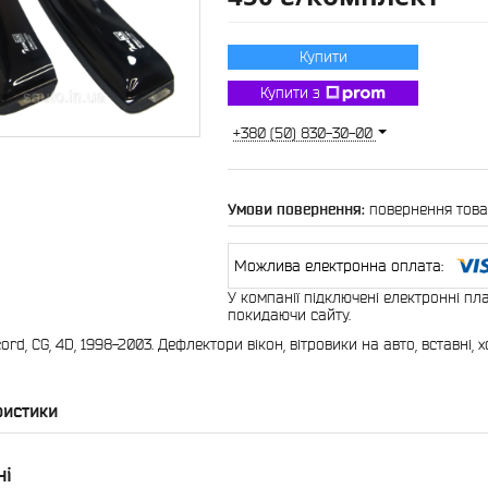
Купити
Купити з
+380 (50) 830-30-00
повернення това
У компанії підключені електронні пл
покидаючи сайту.
rd, CG, 4D, 1998-2003. Дефлектори вікон, вітровики на авто, вставні,
ристики
ні