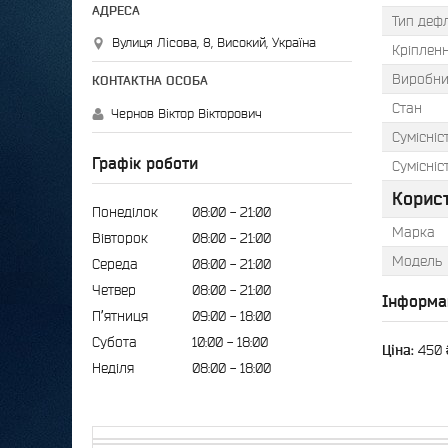
Тип деф
Вулиця Лісова, 8, Високий, Україна
Кріплен
Виробни
Стан
Чернов Віктор Вікторович
Сумісніс
Графік роботи
Сумісніс
Корис
Понеділок
08:00
21:00
Марка
Вівторок
08:00
21:00
Модель
Середа
08:00
21:00
Четвер
08:00
21:00
Інформа
Пʼятниця
09:00
18:00
Субота
10:00
18:00
Ціна:
450 
Неділя
08:00
18:00