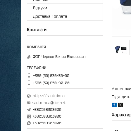
Відгуки
Доставка і оплата
Контакти
ФОП Чернов Віктор Вікторович
+380 (50) 830-30-00
+380 (50) 850-90-00
У комплек
https://sauto.in.ua
Підходить
sauto.in.ua@ukr.net
+380508303000
Характе
+380508303000
+380508303000