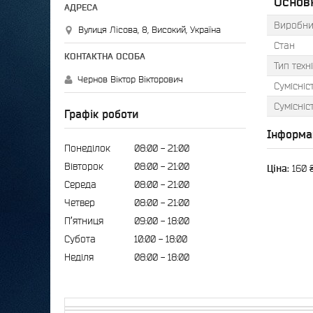
Основн
Виробни
Вулиця Лісова, 8, Високий, Україна
Стан
Тип техн
Чернов Віктор Вікторович
Сумісніс
Сумісніс
Графік роботи
Інформа
Понеділок
08:00
21:00
Вівторок
08:00
21:00
Ціна:
160 
Середа
08:00
21:00
Четвер
08:00
21:00
Пʼятниця
09:00
18:00
Субота
10:00
18:00
Неділя
08:00
18:00