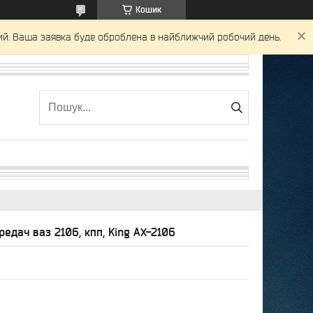
Кошик
ний. Ваша заявка буде оброблена в найближчий робочий день.
едач ваз 2106, кпп, King AX-2106