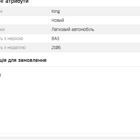
і атрибути
к
King
Новий
іки
Легковий автомобіль
ть з маркою
ВАЗ
ть з моделлю
2106
ція для замовлення
₴