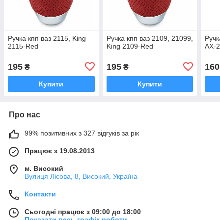
Ручка кпп ваз 2115, King
Ручка кпп ваз 2109, 21099,
Ручк
2115-Red
King 2109-Red
AX-
195
195
160
₴
₴
Купити
Купити
Про нас
99% позитивних з 327 відгуків за рік
Працює з 19.08.2013
м. Високий
Вулиця Лісова, 8, Високий, Україна
Контакти
Сьогодні працює з 09:00 до 18:00
Показати весь графік роботи