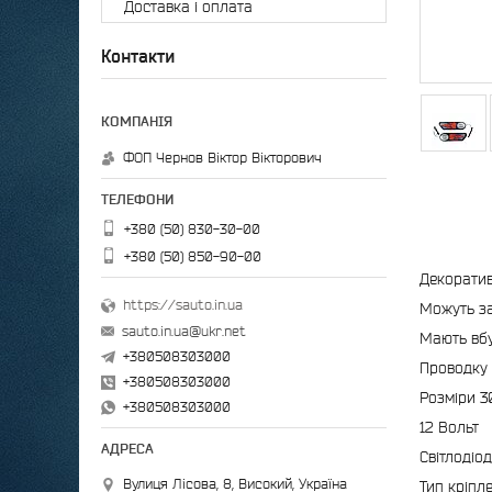
Доставка і оплата
Контакти
ФОП Чернов Віктор Вікторович
+380 (50) 830-30-00
+380 (50) 850-90-00
Декоратив
https://sauto.in.ua
Можуть за
sauto.in.ua@ukr.net
Мають вбу
+380508303000
Проводку 
+380508303000
Розміри 3
+380508303000
12 Вольт
Світлодіод
Вулиця Лісова, 8, Високий, Україна
Тип кріпле