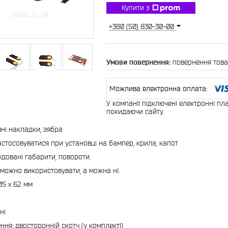
Купити з
+380 (50) 830-30-00
повернення това
У компанії підключені електронні пл
покидаючи сайту.
ні накладки, зябра
стосовуватися при установці на бампер, крила, капот
довані габарити, повороти.
можно використовувати, а можна ні.
05 х 62 мм
ні
ння: двосторонній скотч (у комплекті)