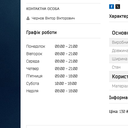
Характе
Чернов Віктор Вікторович
Графік роботи
Основ
Виробни
Понеділок
08:00
21:00
Довжин
Вівторок
08:00
21:00
Ширина
Середа
08:00
21:00
Стан
Четвер
08:00
21:00
Корис
Пʼятниця
09:00
18:00
Субота
10:00
18:00
Матеріа
Неділя
08:00
18:00
Інформа
Ціна:
130 