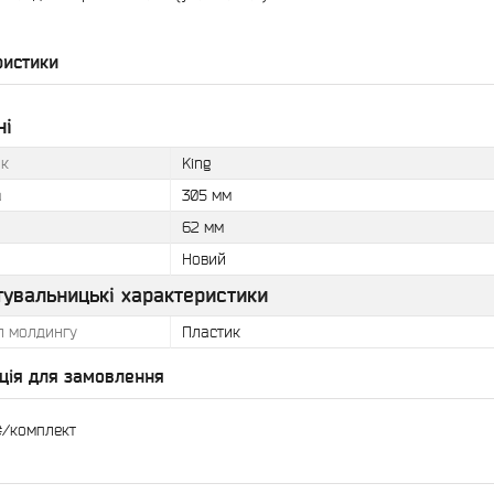
ристики
ні
к
King
а
305 мм
62 мм
Новий
тувальницькі характеристики
л молдингу
Пластик
ція для замовлення
₴/комплект