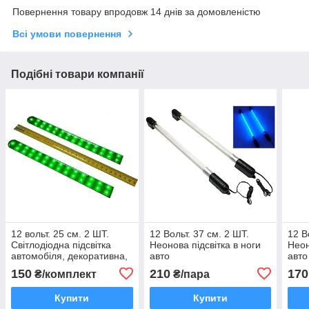
Повернення товару впродовж 14 днів за домовленістю
Всі умови повернення
Подібні товари компанії
12 вольт. 25 см. 2 ШТ.
12 Вольт. 37 см. 2 ШТ.
12 В
Світлодіодна підсвітка
Неонова підсвітка в ноги
Неон
автомобіля, декоративна,
авто
авто
машини, led, лед
150
210
170
₴/комплект
₴/пара
Купити
Купити