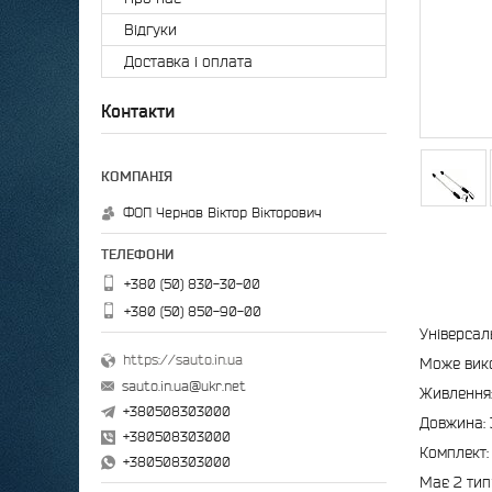
Відгуки
Доставка і оплата
Контакти
ФОП Чернов Віктор Вікторович
+380 (50) 830-30-00
+380 (50) 850-90-00
Універсал
https://sauto.in.ua
Може вико
sauto.in.ua@ukr.net
Живлення:
+380508303000
Довжина: 
+380508303000
Комплект:
+380508303000
Має 2 тип