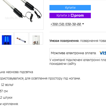
Купити
Купити з
+380 (50) 830-30-00
повернення това
У компанії підключені електронні пл
покидаючи сайту.
ьна неонова підсвітка
ристовуватися, для освітлення простору під ногами.
 12 вольт
37 см
 2 штуки
и кріплення: