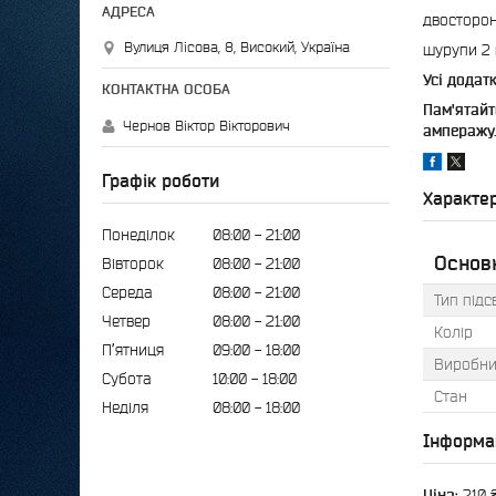
двосторон
Вулиця Лісова, 8, Високий, Україна
шурупи 2 
Усі додат
Пам'ятайт
Чернов Віктор Вікторович
амперажу
Графік роботи
Характе
Понеділок
08:00
21:00
Основн
Вівторок
08:00
21:00
Середа
08:00
21:00
Тип підс
Четвер
08:00
21:00
Колір
Пʼятниця
09:00
18:00
Виробни
Субота
10:00
18:00
Стан
Неділя
08:00
18:00
Інформа
Ціна:
210 