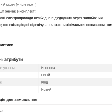
ній скотч (у комплекті)
шт (немає в комплекті)
кові електроприлади необхідно під'єднувати через запобіжник!
е, що світлодіодні підсвічування мають мінімальне споживання, то
.
ристики
і атрибути
вічування
Неонова
Синій
к
King
Новий
ція для замовлення
₴/пара