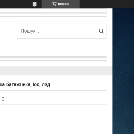
Кошик
тка багажника, led, лед
0-3