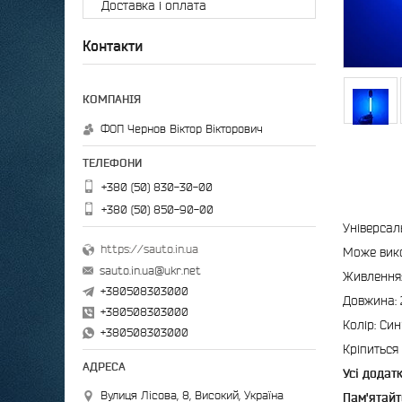
Доставка і оплата
Контакти
ФОП Чернов Віктор Вікторович
+380 (50) 830-30-00
+380 (50) 850-90-00
Універсал
https://sauto.in.ua
Може вико
sauto.in.ua@ukr.net
Живлення:
+380508303000
Довжина: 
+380508303000
Колір: Син
+380508303000
Кріпиться
Усі додат
Вулиця Лісова, 8, Високий, Україна
Пам'ятайт