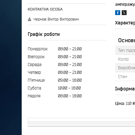
амперажу
Чернов Віктор Вікторович
Характе
Графік роботи
Основн
Понеділок
08:00
21:00
Тип підс
Вівторок
08:00
21:00
Колір
Середа
08:00
21:00
Виробни
Четвер
08:00
21:00
Стан
Пʼятниця
09:00
18:00
Субота
10:00
18:00
Інформа
Неділя
08:00
18:00
Ціна:
110 ₴