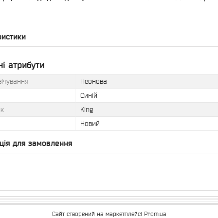
.
ристики
і атрибути
вічування
Неонова
Синій
к
King
Новий
ція для замовлення
Сайт створений на маркетплейсі
Prom.ua