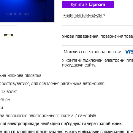
Купити з
+380 (50) 830-30-00
повернення това
У компанії підключені електронні пл
покидаючи сайту.
ьна неонова підсвітка
ристовуватися, для освітлення багажника автомобіля.
 12 вольт
28 см
ій
 за допомогою двостороннього скотча / саморізів
кові електроприлади необхідно під'єднувати через запобіжник!
е, що світлодіодні підсвічування мають мінімальне споживання, то