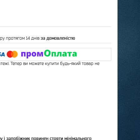
ру протягом 14 днів
за домовленістю
атежі. Тепер ви можете купити будь-який товар не
му і запобіжник повинен стояти мінімального